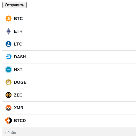
BTC
ETH
LTC
DASH
NXT
DOGE
ZEC
XMR
BTCD
⚡Лайв