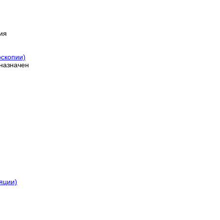
ия
оскопии)
назначен
яции)