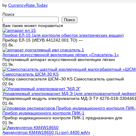
by
CurrencyRate.Today
Поиск
Поиск
Вам также может понравиться
Прибор ЕЛ-15 (для контроля обмоток электрических машин)
Прибор ЕЛ-15 (ИЕУВ.441242.001 ТО) —
0
1.8к.
Аппарат искусственной вентиляции лёгких «Спасатель-1»
Портативный аппарат искусственной вентиляции лёгких
0
1.9к.
Cамоспасатель ШСМ-30 KS
Обзор самоспасателя ШСМ–30 KS Самоспасатель шахтный
0
2.6к.
Управляемый электромагнит МД-Э (для электромагнитной дефект
Управляющий модуль электромагнита МД-Э ТУ 4276-018-330446
0
1.4к.
Прибор индикационного контроля ПИК-1
Прибор индикационного контроля ПИК-1 предназначен для
0
1.9к.
Аккумулятор KM4W18650 (Li-ion) 4400 мА/ч