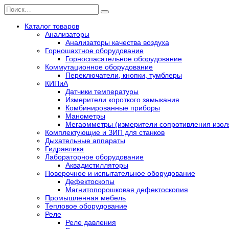
Перейти
Search
к
for:
содержанию
Каталог товаров
Анализаторы
Анализаторы качества воздуха
Горношахтное оборудование
Горноспасательное оборудование
Коммутационное оборудование
Переключатели, кнопки, тумблеры
КИПиА
Датчики температуры
Измерители короткого замыкания
Комбинированные приборы
Манометры
Мегаомметры (измерители сопротивления изол
Комплектующие и ЗИП для станков
Дыхательные аппараты
Гидравлика
Лабораторное оборудование
Аквадистилляторы
Поверочное и испытательное оборудование
Дефектоскопы
Магнитопорошковая дефектоскопия
Промышленная мебель
Тепловое оборудование
Реле
Реле давления