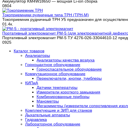
Аккумулятор KM4W18650 — мощная Li-ion сборка
0
804
Токоприемники рудничные типа ТРН (ТРН-М)
Токоприемник рудничный ТРН У5 предназначен для осуществлен
0
1.4к.
Портативный электромагнит PM-5 (для электромагнитной дефект
Портативный электромагнит РМ-5 ТУ 4276-026-33044610-12 пред
0
925
Каталог товаров
Анализаторы
Анализаторы качества воздуха
Горношахтное оборудование
Горноспасательное оборудование
Коммутационное оборудование
Переключатели, кнопки, тумблеры
КИПиА
Датчики температуры
Измерители короткого замыкания
Комбинированные приборы
Манометры
Мегаомметры (измерители сопротивления изол
Комплектующие и ЗИП для станков
Дыхательные аппараты
Гидравлика
Лабораторное оборудование