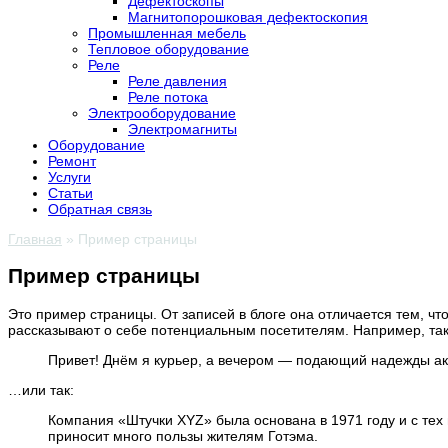
Дефектоскопы
Магнитопорошковая дефектоскопия
Промышленная мебель
Тепловое оборудование
Реле
Реле давления
Реле потока
Электрооборудование
Электромагниты
Оборудование
Ремонт
Услуги
Статьи
Обратная связь
Главная
»
Пример страницы
Пример страницы
Это пример страницы. От записей в блоге она отличается тем, ч
рассказывают о себе потенциальным посетителям. Например, так
Привет! Днём я курьер, а вечером — подающий надежды актё
…или так:
Компания «Штучки XYZ» была основана в 1971 году и с тех 
приносит много пользы жителям Готэма.