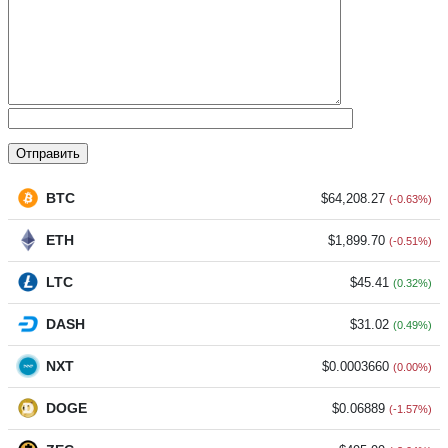
BTC
$64,208.27
(-0.63%)
ETH
$1,899.70
(-0.51%)
LTC
$45.41
(0.32%)
DASH
$31.02
(0.49%)
NXT
$0.0003660
(0.00%)
DOGE
$0.06889
(-1.57%)