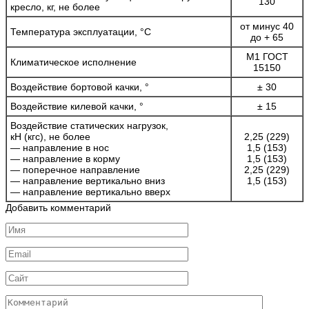
130
кресло, кг, не более
от минус 40
Температура эксплуатации, °С
до + 65
М1 ГОСТ
Климатическое исполнение
15150
Воздействие бортовой качки, °
± 30
Воздействие килевой качки, °
± 15
Воздействие статических нагрузок,
кН (кгс), не более
2,25 (229)
— направление в нос
1,5 (153)
— направление в корму
1,5 (153)
— поперечное направление
2,25 (229)
— направление вертикально вниз
1,5 (153)
— направление вертикально вверх
Добавить комментарий
Имя
*
Email
*
Сайт
Комментарий