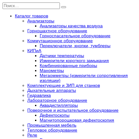
Перейти
Search
к
for:
содержанию
Каталог товаров
Анализаторы
Анализаторы качества воздуха
Горношахтное оборудование
Горноспасательное оборудование
Коммутационное оборудование
Переключатели, кнопки, тумблеры
КИПиА
Датчики температуры
Измерители короткого замыкания
Комбинированные приборы
Манометры
Мегаомметры (измерители сопротивления
изоляции)
Комплектующие и ЗИП для станков
Дыхательные аппараты
Гидравлика
Лабораторное оборудование
Аквадистилляторы
Поверочное и испытательное оборудование
Дефектоскопы
Магнитопорошковая дефектоскопия
Промышленная мебель
Тепловое оборудование
Реле