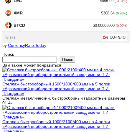
ZEC
$495.99
(-3.04%)
XMR
$368.64
(0.78%)
BTCD
$0.00003000
(0.00%)
CO-IN.IO
⚡Лайв
by
CurrencyRate.Today
Поиск
Поиск
Вам также может понравиться
Стеллаж быстросборный 1500*1800*600 мм на 5 полок
«Арзамасский приборостроительный завод имени П.И.
Пландина»
Стеллаж металлический, быстросборный габаритные размеры
0
1.4к.
Стеллаж быстросборный 1000*2100*400 мм на 4 полки
«Арзамасский приборостроительный завод имени П.И.
Пландина»