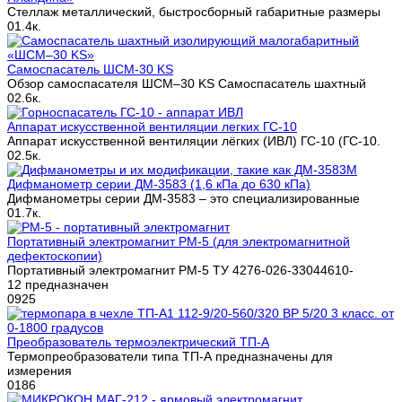
Стеллаж металлический, быстросборный габаритные размеры
0
1.4к.
Cамоспасатель ШСМ-30 KS
Обзор самоспасателя ШСМ–30 KS Самоспасатель шахтный
0
2.6к.
Аппарат искусственной вентиляции легких ГС-10
Аппарат искусственной вентиляции лёгких (ИВЛ) ГС-10 (ГС-10.
0
2.5к.
Дифманометр серии ДМ-3583 (1,6 кПа до 630 кПа)
Дифманометры серии ДМ-3583 – это специализированные
0
1.7к.
Портативный электромагнит PM-5 (для электромагнитной
дефектоскопии)
Портативный электромагнит РМ-5 ТУ 4276-026-33044610-
12 предназначен
0
925
Преобразователь термоэлектрический ТП-А
Термопреобразователи типа ТП-А предназначены для
измерения
0
186