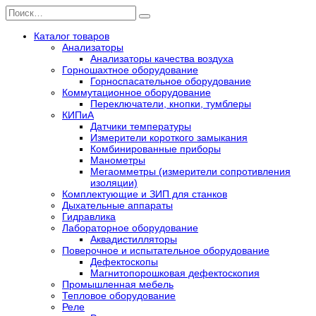
Перейти
Search
к
for:
содержанию
Каталог товаров
Анализаторы
Анализаторы качества воздуха
Горношахтное оборудование
Горноспасательное оборудование
Коммутационное оборудование
Переключатели, кнопки, тумблеры
КИПиА
Датчики температуры
Измерители короткого замыкания
Комбинированные приборы
Манометры
Мегаомметры (измерители сопротивления
изоляции)
Комплектующие и ЗИП для станков
Дыхательные аппараты
Гидравлика
Лабораторное оборудование
Аквадистилляторы
Поверочное и испытательное оборудование
Дефектоскопы
Магнитопорошковая дефектоскопия
Промышленная мебель
Тепловое оборудование
Реле