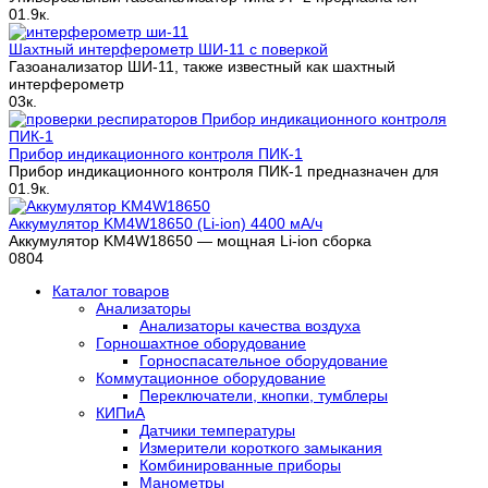
0
1.9к.
Шахтный интерферометр ШИ-11 с поверкой
Газоанализатор ШИ-11, также известный как шахтный
интерферометр
0
3к.
Прибор индикационного контроля ПИК-1
Прибор индикационного контроля ПИК-1 предназначен для
0
1.9к.
Аккумулятор KM4W18650 (Li-ion) 4400 мА/ч
Аккумулятор KM4W18650 — мощная Li-ion сборка
0
804
Каталог товаров
Анализаторы
Анализаторы качества воздуха
Горношахтное оборудование
Горноспасательное оборудование
Коммутационное оборудование
Переключатели, кнопки, тумблеры
КИПиА
Датчики температуры
Измерители короткого замыкания
Комбинированные приборы
Манометры