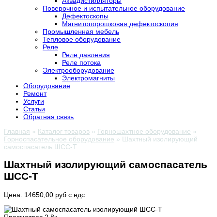
Аквадистилляторы
Поверочное и испытательное оборудование
Дефектоскопы
Магнитопорошковая дефектоскопия
Промышленная мебель
Тепловое оборудование
Реле
Реле давления
Реле потока
Электрооборудование
Электромагниты
Оборудование
Ремонт
Услуги
Статьи
Обратная связь
Главная
»
Каталог товаров
»
Горношахтное оборудование
»
Горноспасательное оборудование
»
Шахтный изолирующий
самоспасатель ШСС-Т
Шахтный изолирующий самоспасатель
ШСС-Т
Цена: 14650,00 руб с ндс
Просмотров
2.8к.