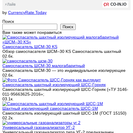
CO-IN.IO
⚡Лайв
by
CurrencyRate.Today
Поиск
Поиск
Вам также может понравиться
Cамоспасатель ШСМ-30 KS
Обзор самоспасателя ШСМ–30 KS Самоспасатель шахтный
0
2.6к.
Cамоспасатель ШСМ-30 малогабаритный
​Самоспасатель ШСМ-30 — это индивидуальное изолирующее
0
2.6к.
Самоспасатель шахтный изолирующий ШСС-Горняк
Самоспасатель шахтный изолирующий ШСС-Горняк («ТУ 3146-
011-95663625-2016»;
0
3.1к.
Шахтный изолирующий самоспасатель ШСС-1М
Самоспасатель изолирующий шахтный ШСС-1М (ГОСТ 15150)
0
2.2к.
Универсальный газоанализатор УГ-2
Универсальный газоанализатор типа УГ-2 предназначен