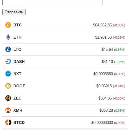
BTC
$64,362.85
(-0.35%)
ETH
$1,901.53
(-0.29%)
LTC
$45.64
(0.87%)
DASH
$31.10
(1.28%)
NXT
$0.0003660
(0.00%)
DOGE
$0.06918
(-0.91%)
ZEC
$504.86
(-0.65%)
XMR
$368.28
(0.35%)
BTCD
$0.00003000
(0.00%)