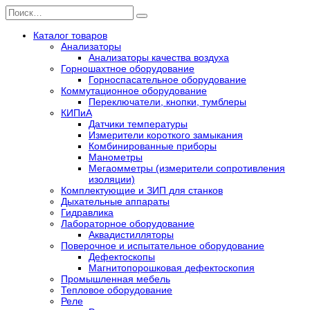
Перейти
Search
к
for:
содержанию
Каталог товаров
Анализаторы
Анализаторы качества воздуха
Горношахтное оборудование
Горноспасательное оборудование
Коммутационное оборудование
Переключатели, кнопки, тумблеры
КИПиА
Датчики температуры
Измерители короткого замыкания
Комбинированные приборы
Манометры
Мегаомметры (измерители сопротивления
изоляции)
Комплектующие и ЗИП для станков
Дыхательные аппараты
Гидравлика
Лабораторное оборудование
Аквадистилляторы
Поверочное и испытательное оборудование
Дефектоскопы
Магнитопорошковая дефектоскопия
Промышленная мебель
Тепловое оборудование
Реле