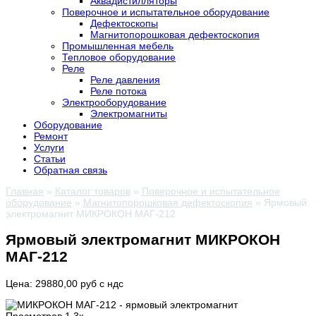
Аквадистилляторы
Поверочное и испытательное оборудование
Дефектоскопы
Магнитопорошковая дефектоскопия
Промышленная мебель
Тепловое оборудование
Реле
Реле давления
Реле потока
Электрооборудование
Электромагниты
Оборудование
Ремонт
Услуги
Статьи
Обратная связь
Главная
»
Каталог товаров
»
Поверочное и испытательное
оборудование
»
Магнитопорошковая дефектоскопия
»
Ярмовый
электромагнит МИКРОКОН МАГ-212
Ярмовый электромагнит МИКРОКОН
МАГ-212
Цена: 29880,00 руб с ндс
Просмотров
1.3к.