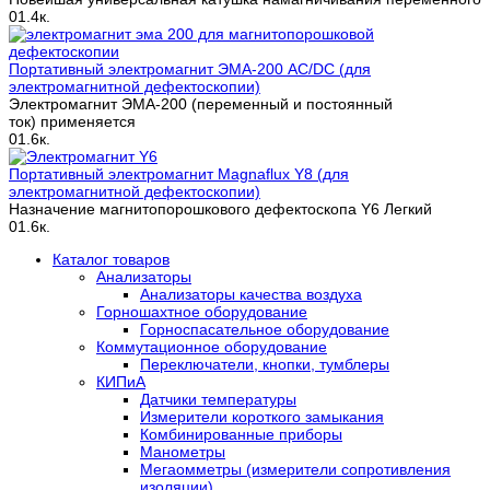
0
1.4к.
Портативный электромагнит ЭМА-200 AC/DC (для
электромагнитной дефектоскопии)
Электромагнит ЭМА-200 (переменный и постоянный
ток) применяется
0
1.6к.
Портативный электромагнит Magnaflux Y8 (для
электромагнитной дефектоскопии)
Назначение магнитопорошкового дефектоскопа Y6 Легкий
0
1.6к.
Каталог товаров
Анализаторы
Анализаторы качества воздуха
Горношахтное оборудование
Горноспасательное оборудование
Коммутационное оборудование
Переключатели, кнопки, тумблеры
КИПиА
Датчики температуры
Измерители короткого замыкания
Комбинированные приборы
Манометры
Мегаомметры (измерители сопротивления
изоляции)