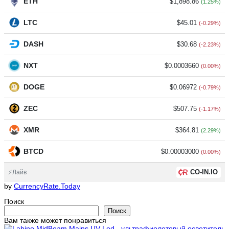
ETH
$1,898.86
(1.25%)
LTC
$45.01
(-0.29%)
DASH
$30.68
(-2.23%)
NXT
$0.0003660
(0.00%)
DOGE
$0.06972
(-0.79%)
ZEC
$507.75
(-1.17%)
XMR
$364.81
(2.29%)
BTCD
$0.00003000
(0.00%)
CO-IN.IO
⚡Лайв
by
CurrencyRate.Today
Поиск
Поиск
Вам также может понравиться