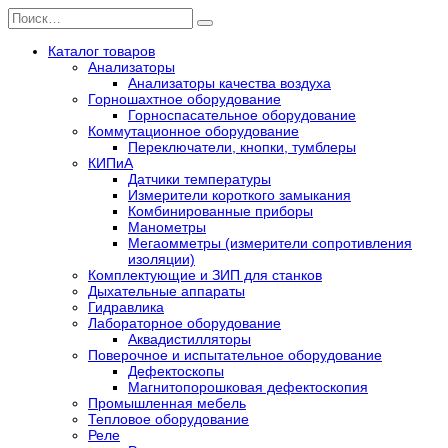
Перейти
Search
к
for:
содержанию
Каталог товаров
Анализаторы
Анализаторы качества воздуха
Горношахтное оборудование
Горноспасательное оборудование
Коммутационное оборудование
Переключатели, кнопки, тумблеры
КИПиА
Датчики температуры
Измерители короткого замыкания
Комбинированные приборы
Манометры
Мегаомметры (измерители сопротивления
изоляции)
Комплектующие и ЗИП для станков
Дыхательные аппараты
Гидравлика
Лабораторное оборудование
Аквадистилляторы
Поверочное и испытательное оборудование
Дефектоскопы
Магнитопорошковая дефектоскопия
Промышленная мебель
Тепловое оборудование
Реле