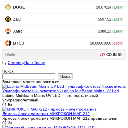
DOGE
$0.07014
(1.61%)
ZEC
$507.52
(1.05%)
XMR
$380.23
(2.99%)
BTCD
$0.00003000
(0.00%)
CO-IN.IO
⚡Лайв
by
CurrencyRate.Today
Поиск
Поиск
Вам также может понравиться
Ультрафиолетовый осветитель Labino MidBeam Mains UV Led
Labino MidBeam Mains UV LED — это портативный
ультрафиолетовый
0
1.5к.
Ярмовый электромагнит МИКРОКОН МАГ-212
Ярмовый электромагнит МИКРОКОН МАГ-212 предназначен
0
1.3к.