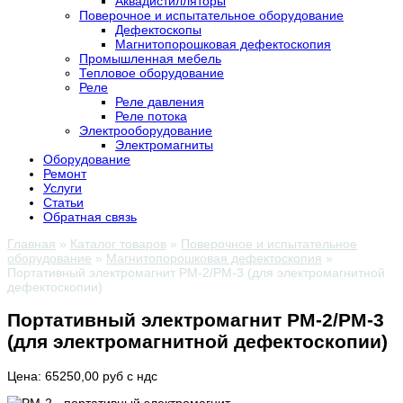
Аквадистилляторы
Поверочное и испытательное оборудование
Дефектоскопы
Магнитопорошковая дефектоскопия
Промышленная мебель
Тепловое оборудование
Реле
Реле давления
Реле потока
Электрооборудование
Электромагниты
Оборудование
Ремонт
Услуги
Статьи
Обратная связь
Главная
»
Каталог товаров
»
Поверочное и испытательное
оборудование
»
Магнитопорошковая дефектоскопия
»
Портативный электромагнит PM-2/PM-3 (для электромагнитной
дефектоскопии)
Портативный электромагнит PM-2/PM-3
(для электромагнитной дефектоскопии)
Цена: 65250,00 руб с ндс