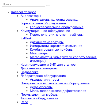
Перейти
Search
к
for:
содержанию
Каталог товаров
Анализаторы
Анализаторы качества воздуха
Горношахтное оборудование
Горноспасательное оборудование
Коммутационное оборудование
Переключатели, кнопки, тумблеры
КИПиА
Датчики температуры
Измерители короткого замыкания
Комбинированные приборы
Манометры
Мегаомметры (измерители сопротивления
изоляции)
Комплектующие и ЗИП для станков
Дыхательные аппараты
Гидравлика
Лабораторное оборудование
Аквадистилляторы
Поверочное и испытательное оборудование
Дефектоскопы
Магнитопорошковая дефектоскопия
Промышленная мебель
Тепловое оборудование
Реле