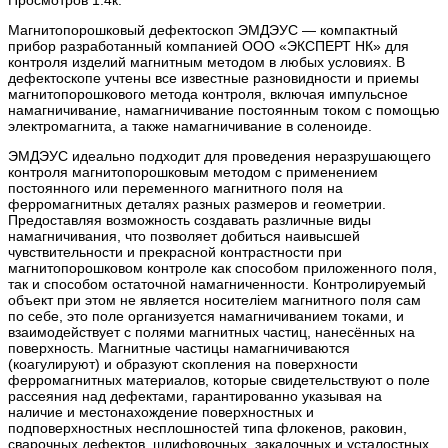
Магнитопорошковый дефектоскоп ЭМДЭУС — компактный
прибор разработанный компанией ООО «ЭКСПЕРТ НК» для
контроля изделий магнитным методом в любых условиях. В
дефектоскопе учтены все известные разновидности и приемы
магнитопорошкового метода контроля, включая импульсное
намагничивание, намагничивание постоянным током с помощью
электромагнита, а также намагничивание в соленоиде.
ЭМДЭУС идеально подходит для проведения неразрушающего
контроля магнитопорошковым методом с применением
постоянного или переменного магнитного поля на
ферромагнитных деталях разных размеров и геометрии.
Предоставляя возможность создавать различные виды
намагничивания, что позволяет добиться наивысшей
чувствительности и прекрасной контрастности при
магнитопорошковом контроле как способом приложенного поля,
так и способом остаточной намагниченности. Контролируемый
объект при этом не является носителiем магнитного поля сам
по себе, это поле организуется намагничиванием токами, и
взаимодействует с полями магнитных частиц, нанесённых на
поверхность. Магнитные частицы намагничиваются
(коагулируют) и образуют скопления на поверхности
ферромагнитных материалов, которые свидетельствуют о поле
рассеяния над дефектами, гарантированно указывая на
наличие и местонахождение поверхностных и
подповерхностных несплошностей типа флокенов, раковин,
сварочных дефектов, шлифовочных, закалочных и усталостных