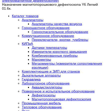
электромагнитной дефектоскопии)
Назначение магнитопорошкового дефектоскопа Y6 Легкий
0
1.6к.
Каталог товаров
Анализаторы
Анализаторы качества воздуха
Горношахтное оборудование
Горноспасательное оборудование
Коммутационное оборудование
Переключатели, кнопки, тумблеры
КИПиА
Датчики температуры
Измерители короткого замыкания
Комбинированные приборы
Манометры
Мегаомметры (измерители сопротивления
изоляции)
Комплектующие и ЗИП для станков
Дыхательные аппараты
Гидравлика
Лабораторное оборудование
Аквадистилляторы
Поверочное и испытательное оборудование
Дефектоскопы
Магнитопорошковая дефектоскопия
Промышленная мебель
Тепловое оборудование
Реле