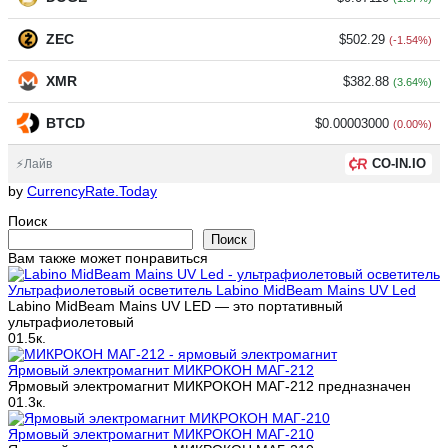
ZEC
$502.29
(-1.54%)
XMR
$382.88
(3.64%)
BTCD
$0.00003000
(0.00%)
CO-IN.IO
⚡Лайв
by
CurrencyRate.Today
Поиск
Поиск
Вам также может понравиться
Ультрафиолетовый осветитель Labino MidBeam Mains UV Led
Labino MidBeam Mains UV LED — это портативный
ультрафиолетовый
0
1.5к.
Ярмовый электромагнит МИКРОКОН МАГ-212
Ярмовый электромагнит МИКРОКОН МАГ-212 предназначен
0
1.3к.
Ярмовый электромагнит МИКРОКОН МАГ-210