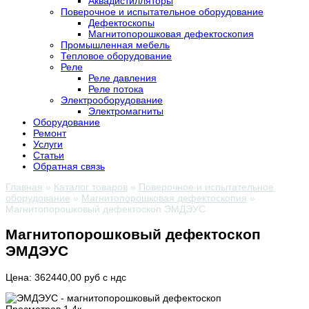
Аквадистилляторы
Поверочное и испытательное оборудование
Дефектоскопы
Магнитопорошковая дефектоскопия
Промышленная мебель
Тепловое оборудование
Реле
Реле давления
Реле потока
Электрооборудование
Электромагниты
Оборудование
Ремонт
Услуги
Статьи
Обратная связь
Главная
»
Каталог товаров
»
Поверочное и испытательное
оборудование
»
Магнитопорошковая дефектоскопия
»
Магнитопорошковый дефектоскоп ЭМДЭУС
Магнитопорошковый дефектоскоп
ЭМДЭУС
Цена: 362440,00 руб с ндс
Просмотров
1.4к.