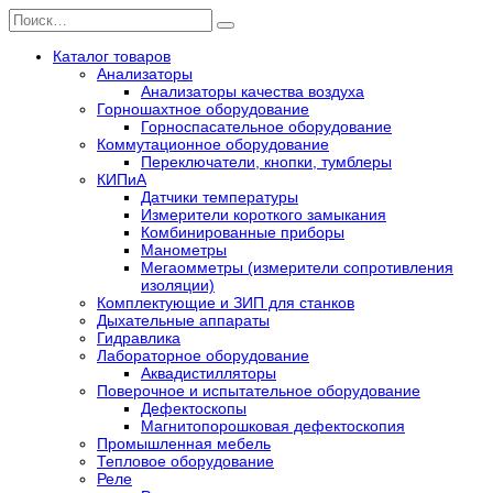
Перейти
Search
к
for:
содержанию
Каталог товаров
Анализаторы
Анализаторы качества воздуха
Горношахтное оборудование
Горноспасательное оборудование
Коммутационное оборудование
Переключатели, кнопки, тумблеры
КИПиА
Датчики температуры
Измерители короткого замыкания
Комбинированные приборы
Манометры
Мегаомметры (измерители сопротивления
изоляции)
Комплектующие и ЗИП для станков
Дыхательные аппараты
Гидравлика
Лабораторное оборудование
Аквадистилляторы
Поверочное и испытательное оборудование
Дефектоскопы
Магнитопорошковая дефектоскопия
Промышленная мебель
Тепловое оборудование
Реле