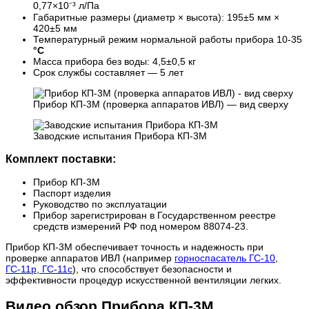
0,77×10⁻³ л/Па
Габаритные размеры (диаметр × высота): 195±5 мм ×
420±5 мм
Температурный режим нормальной работы прибора 10-35
°C
Масса прибора без воды: 4,5±0,5 кг
Срок службы составляет — 5 лет
Прибор КП-3М (проверка аппаратов ИВЛ) — вид сверху
Заводские испытания Прибора КП-3М
Комплект поставки:
Прибор КП-3М
Паспорт изделия
Руководство по эксплуатации
Прибор зарегистрирован в Государственном реестре
средств измерений РФ под номером 88074-23.
Прибор КП-3М обеспечивает точность и надежность при
проверке аппаратов ИВЛ (например
горноспасатель ГС-10
,
ГС-11р, ГС-11с
), что способствует безопасности и
эффективности процедур искусственной вентиляции легких.
Видео обзор Прибора КП-3М