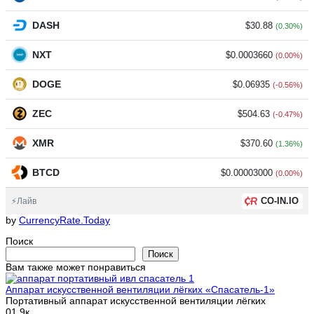
DASH
$30.88
(0.30%)
NXT
$0.0003660
(0.00%)
DOGE
$0.06935
(-0.56%)
ZEC
$504.63
(-0.47%)
XMR
$370.60
(1.36%)
BTCD
$0.00003000
(0.00%)
CO-IN.IO
⚡Лайв
by
CurrencyRate.Today
Поиск
Поиск
Вам также может понравиться
Аппарат искусственной вентиляции лёгких «Спасатель-1»
Портативный аппарат искусственной вентиляции лёгких
0
1.9к.