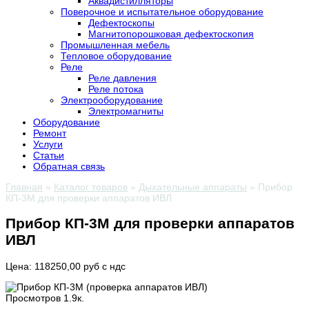
Аквадистилляторы
Поверочное и испытательное оборудование
Дефектоскопы
Магнитопорошковая дефектоскопия
Промышленная мебель
Тепловое оборудование
Реле
Реле давления
Реле потока
Электрооборудование
Электромагниты
Оборудование
Ремонт
Услуги
Статьи
Обратная связь
Главная
»
Каталог товаров
»
Дыхательные аппараты
»
Прибор
КП-3М для проверки аппаратов ИВЛ
Прибор КП-3М для проверки аппаратов
ИВЛ
Цена: 118250,00 руб с ндс
Просмотров
1.9к.